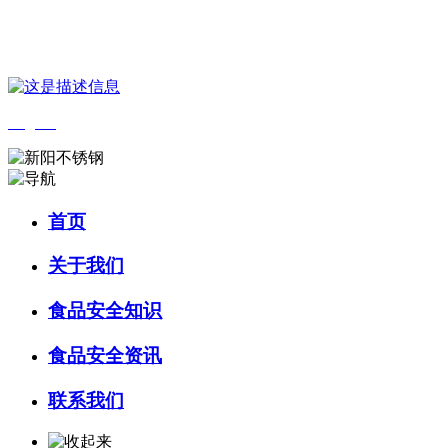
您好，欢迎来到 河北乐虎- lehu(游戏)食品 官方网站！
English
首页
关于我们
食品安全知识
食品安全资讯
联系我们