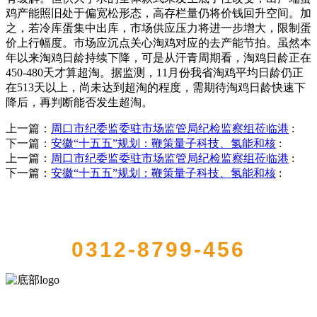
鸡产能照旧处于偏宽松形态，高存栏量仍将价钱回升空间。加
之，若冷库蛋集中出库，市场供应压力将进一步增大，限制蛋
价上行幅度。市场应沉点关心淘鸡对应的去产能节拍。虽然本
年以来淘鸡日龄持续下降，可是从汗青周期看，淘鸡日龄正在
450-480天才算超淘。据监测，11月份我省淘鸡平均日龄仍正
在513天以上，尚未达到超淘的程度，需期待淘鸡日龄快速下
降后，再判断能否发生超淘。
上一篇：
周口市纪委监委驻市场监管局纪检监察组莅临港
:
下一篇：
安徽“十五五”规划：鞭策量子科技、氢能和核
:
上一篇：
周口市纪委监委驻市场监管局纪检监察组莅临港
:
下一篇：
安徽“十五五”规划：鞭策量子科技、氢能和核
:
QUICK CONTACT US
0312-8799-456
河北乐虎- lehu(游戏)食品有限公司创建于1991年，是经省级注册的大