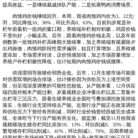
提高效益。一是继续裁减掉队产能，二是拓展鸭肉消费场景。
肉雏鸡价钱继续回升。本周，我省肉雏鸡均价为3。22元/
羽，同比降低16。36%，环比升高0。63%。目前到岁尾是补
栏年前最初一批鸡的窗口期，养殖端补栏相对积极，鸡苗价钱
不变向好，小幅走高。后市，跟着肉雏鸡价钱走高，以及年前
倒数第一批雏鸡补栏高峰期大致竣事，加之养殖端有规避除夕
出鸡操做，肉雏鸡阶段性需求偏弱，姑且打算增加，且养殖难
度添加，市场需求转淡，议价情感加强，加之市场苗量增加，
养殖户补栏积极性降低，估计短期内肉雏鸡价钱或微降。
供强需弱导致猪价弱势走低。后市，12月生猪市场可能面
对供需双增的场合排场，估计猪价因为供给压力上涨空间受
限，但呈现深度调整的可能性也较低。从产能来看，12月供应
端仍面对根本产能过剩、岁暮规模企业冲量出栏以及二育集中
出栏等三沉压力。跟着生猪养殖业全面吃亏叠加调控政策持续
落实，生猪行业无望持续去产能。近期行业产能正在政策调控
和供给压力下曾经有所削减，同时行业价钱曾经跌破完全成本
线，全体吃亏下行业产能有所去化。据监测，截至11月份我省
规模猪场生猪存栏同比添加10。13%，环比削减0。35%；能
繁母猪存栏同比削减1。41%，环比削减1。76%。后期养猪业
仍面对着“市场价钱下跌+疫情风险上升+政策施压”的三沉压