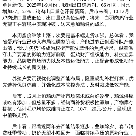
单月新低。2025年1-9月份，我国出口鸡肉74。66万吨，同比
增加37。52%，鸡肉出口量创汗青新高。后市来看，10-12月
鸡肉进口量或低位，出口量仍高位运转，将来，白羽肉鸡行业
无望正在窘境中实现冲破，送来愈加稳健的成长。
本周蛋价继续上涨，次要是需求端走货加强。总体看，我
省蛋鸡行业已步入布局性调整阶段，产能过剩正倒逼掉队产能
出清，“比力劣势”将成为权衡产能先辈性的焦点标尺。跟着保
守出产要素的影响力逐渐削弱，蛋鸡财产组织能力、科技立异
能力、品牌取市场能力以及本钱运做能力，正配合形成驱动行
业持续成长的新支柱。
养殖户要沉视优化调整产能布局，隆重规划补栏打算，优
先选择优良鸡苗，并强化成本管控办法，及时裁减低效产能。
后市，12月上旬鸡肉产物市场需求或向好改变，鸡源供应
或略有添加，但总量不多，经销商补货积极性添加，产物库存
提拔，估计毛鸡均价或维持正在7。10-7。20元/公斤，呈现稳
中偏强走势。
后市看，跟着近两年去产能结果逐步，叠加除夕、春节消
费旺季带动，奶价无望小幅回升。面临持续承压的原奶行业，