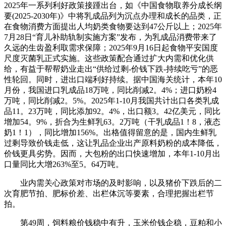
2025年一系列利好政策接踵出台，如《中国食物取养分成长纲
要(2025-2030年)》中将乳成品列为沉点办理和成长的品类，正
在食物消费方面提出人均奶类食物要达到47公斤以上；2025年
7月28日“育儿补助轨制实施方案”发布，为乳成品消费带来了
久远的生齿盈利取需求保障；2025年9月16日起食物平安国度
尺度灭菌乳正式实施。这些政策配合通过扩大内需和优化供
给，有益于帮帮奶业走出“供给过剩-价钱下跌-持续吃亏”的恶
性轮回。同时，进出口端利好持续。据中国海关统计，本年10
月份，我国进口乳成品18万吨，同比削减2。4%；进口奶粉4
万吨，同比削减2。5%。2025年1-10月我国共计出口各类乳成
品11。23万吨，同比添加92。4%，出口额3。42亿美元，同比
增加54。9%，折合为生鲜乳63。2万吨（干乳成品1！8，液态
奶1！1），同比增加156%。出格值得留意的是，国内生鲜乳
过剩导致价钱走低，这让乳品企业出产原料奶粉的成本降低，
价钱更具劣势。因而，大包粉的出口快速增加，本年1-10月出
口量同比大增263%至5。64万吨。
业内需关心政策对市场的及时影响，以及猪价下跌后的二
次育肥节拍、肥标价差、出栏体沉等要素，合理把握出栏节
拍。
第49周，饲料粮价钱稳中有升，玉米价钱企稳，豆粕和小