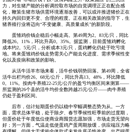
力，对生猪产能的分析调控取市场的自觉调理正正在配合感
化，鞭策生猪市场供需环境逐渐改善，可以或许推进猪价正在
持久内回归更不变、合理的程度。正在相关政策的指导下，生
猪养殖行业将迈向“不变健康、高质量成长”的新阶段。
蛋雏鸡价钱企稳后小幅走高。第49周为2。83元/只，同比
降低26。11%，环比升高0。35%。据监测，目前蛋雏鸡孵化
成本约2。5元/只，分析成本3元/只，蛋鸡孵化仍处于吃亏境
地。将来蛋雏鸡价钱走势需关心产能去化进度、需求季候性变
化以及疫病和政策的影响。
从活牛活羊市场来看，活牛价钱弱势回落。第49周，全省
活牛出栏均价26。68元/公斤，同比升高13。48%，环比降低
0。11%。按肉牛养殖22-25元/公斤的盈亏均衡区间来测算——
所监测的26个县的活牛均价全数跨越25元/公斤——肉牛养殖
仍处于盈利区间。
后市，估计短期蛋价仍以稳中窄幅调整态势为从。一方
面，需求总体平稳，处于除夕、春节季候性旺季前的过度期，
但蛋价处于年度低位使商业商囤货志愿加强，市场走货无望向
好；另一方面，气温走低使蛋鸡产蛋周期放缓，供应端压力略
有缓解。但供大于求的全体款式未发生底子性改变，出产端蛋