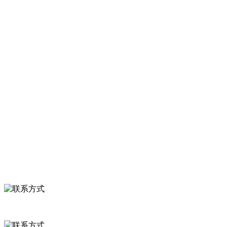
型农产品加工出口企业，注册资金2000万元，总资产1亿多元。公司产
品有速冻甜糯玉米，芦笋，青豆，草莓，花菜，青刀豆，混合菜，胡
萝卜等。
服务支持
关于我们
食品安全知识
食品安全资讯
联系我们
联系方式
河北省保定市徐水县崔庄镇吴庄村