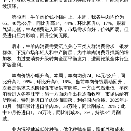
下，行业吃亏取青贮带来的资金压力持续存正在，产能去化继
续演绎。
第49周，牛羊肉价钱小幅向上。本周，我省牛肉均价为
65。40元/公斤，同比升高14。44%，环比回升0。17%。跟着
气温走低，牛肉消费进入旺季，市场需求向好，价钱回暖。但
受进口压力影响，回升空间无限。
后市，牛羊肉消费需要沉点关心三类人群消费需求：银发
群体、下沉市场年轻人和中产阶层，为牛羊肉消费寻找新的增
加极，由过去消费升级转向全面平衡发力，进而鞭策全体行业
扩容盈利。
羊肉价钱小幅升高。本周，羊肉均价74。64元/公斤，同
比升高2。98%，环比升高0。16%。当前羊肉价钱震动回升，
次要是供求关系阶段性市场供需调整。一方面气温走低，羊肉
消费进入冬春旺季；另一方面肉羊出栏逐渐收窄，市场供给有
所削减。特别是进口羊肉逐渐回落，利好国内价钱。2025年1-
10月，我国累计进口羊肉29。38万吨，同比削减2。20%；此
中10月份进口1。74万吨，同比削减28。3%，持续3个月削
减。
业内沉视裁减低效种鸭，优化种鸭布局，降低养殖成本、