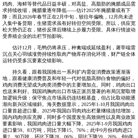
鸡肉、海鲜等替代品日益丰硕，对高盐、高脂肪的腌腊成品需
求持续收缩，腌腊量逐年降低——估计2025年腌腊量或有下
降；而且2026年春节正在2月中旬，较往年偏晚，12月尚未进
入集中备货期，生猪需求虽有好转但空间受限。所以，供应宽
松大势仍正在，猪价反弹后继续上步履力受限。具体行情波动
受养殖企业的出栏节拍影响。
估计12月，毛鸭仍将承压，种禽端或延续盈利，屠宰端需
沉点关心羽绒涨势持续性取肉产物库存消化环境，财产链全体
运转仍受多沉要素交错影响。
持久看，跟着我国推出一系列扩内需促消费政策逐渐落
地，跟着健康消费普及和年轻一代对低脂高卵白食物的偏好，
鸡肉消费无望成为肉类消费中的主要增加点。同时，鸡肉出口
也送来利好。我国鸡胸肉出口市场正派历显著的布局沉塑取增
加逻辑升级：保守焦点市场虽仍连结根基盘，但占比取动能逐
渐向新兴区域倾斜。海关数据显示，2025年1-10月我国鸡肉出
口量首超进口量。2025年我国白羽肉鸡出栏量继续连结增加，
国内鸡肉供应充脚，同时多个国度发生高致病性以及商业政策
要素影响，我国鸡肉进口量大幅下降。2025年1-9月我国鸡肉
进口量59。83万吨，同比下降15。76%；此中9月份鸡肉进口
量2。90万吨，环比下降28。06%，同比下降59。26%，创6年