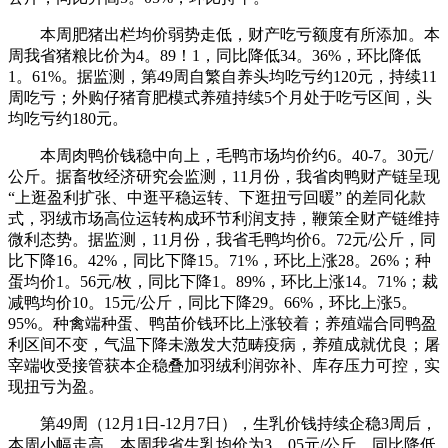
本周肥猪出栏均价弱势走低，财产吃亏额度有所添加。本
周我省猪粮比价为4。89！1，同比降低34。36%，环比降低
1。61%。据监测，第49周自繁自养头均吃亏约120元，持续11
周吃亏；外购仔猪育肥模式养殖持续5个月处于吃亏区间，头
均吃亏约180元。
本周肉鸭价钱稳中向上，毛鸭市场均价约6。40-7。30元/
公斤。据畜牧经济研究会监测，11月份，我省肉鸭财产链呈现
“上逛盈利扩张、中逛平稳运转、下逛扭亏回暖” 的差同化款
式，羽绒市场高位运转构成环节利润支持，鞭策全财产链维持
微利态势。据监测，11月份，我省毛鸭均价6。72元/公斤，同
比下降16。42%，同比下降15。71%，环比上涨28。26%；种
蛋均价1。56元/枚，同比下降1。89%，环比上涨14。71%；裁
减鸭均价10。15元/公斤，同比下降29。66%，环比上涨5。
95%。种禽端种蛋、鸭苗价钱环比上涨较着；养殖端合同鸭盈
利区间不变，气温下降未激发大范畴疫病，养殖成就优良；屠
宰端收受接管获本企稳叠加羽绒利润弥补、库存压力可控，实
现扭亏为盈。
第49周（12月1日-12月7日），生乳价钱持续企稳3周后，
本周小幅走高。本周我省生乳均价为3。05元/公斤，同比降低