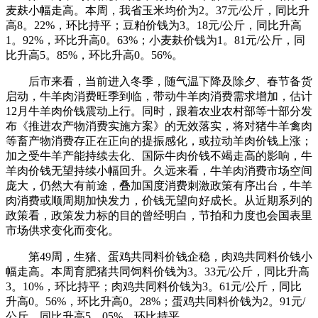
麦麸小幅走高。本周，我省玉米均价为2。37元/公斤，同比升
高8。22%，环比持平；豆粕价钱为3。18元/公斤，同比升高
1。92%，环比升高0。63%；小麦麸价钱为1。81元/公斤，同
比升高5。85%，环比升高0。56%。
后市来看，当前进入冬季，随气温下降及除夕、春节备货
启动，牛羊肉消费旺季到临，带动牛羊肉消费需求增加，估计
12月牛羊肉价钱震动上行。同时，跟着农业农村部等十部分发
布《推进农产物消费实施方案》的无效落实，将对猪牛羊禽肉
等畜产物消费存正在正向的提振感化，或拉动羊肉价钱上涨；
加之受牛羊产能持续去化、国际牛肉价钱不竭走高的影响，牛
羊肉价钱无望持续小幅回升。久远来看，牛羊肉消费市场空间
庞大，仍然大有前途，叠加国度消费刺激政策有序出台，牛羊
肉消费或顺周期加快发力，价钱无望向好成长。从近期系列的
政策看，政策发力标的目的曾经明白，节拍和力度也会国表里
市场供求变化而变化。
第49周，生猪、蛋鸡共同料价钱企稳，肉鸡共同料价钱小
幅走高。本周育肥猪共同饲料价钱为3。33元/公斤，同比升高
3。10%，环比持平；肉鸡共同料价钱为3。61元/公斤，同比
升高0。56%，环比升高0。28%；蛋鸡共同料价钱为2。91元/
公斤，同比升高5。05%，环比持平。