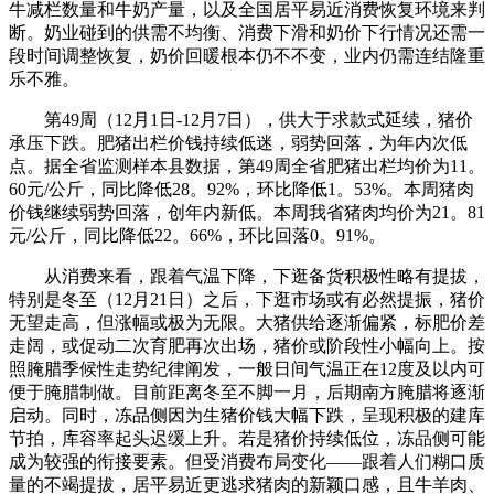
牛减栏数量和牛奶产量，以及全国居平易近消费恢复环境来判
断。奶业碰到的供需不均衡、消费下滑和奶价下行情况还需一
段时间调整恢复，奶价回暖根本仍不不变，业内仍需连结隆重
乐不雅。
第49周（12月1日-12月7日），供大于求款式延续，猪价
承压下跌。肥猪出栏价钱持续低迷，弱势回落，为年内次低
点。据全省监测样本县数据，第49周全省肥猪出栏均价为11。
60元/公斤，同比降低28。92%，环比降低1。53%。本周猪肉
价钱继续弱势回落，创年内新低。本周我省猪肉均价为21。81
元/公斤，同比降低22。66%，环比回落0。91%。
从消费来看，跟着气温下降，下逛备货积极性略有提拔，
特别是冬至（12月21日）之后，下逛市场或有必然提振，猪价
无望走高，但涨幅或极为无限。大猪供给逐渐偏紧，标肥价差
走阔，或促动二次育肥再次出场，猪价或阶段性小幅向上。按
照腌腊季候性走势纪律阐发，一般日间气温正在12度及以内可
便于腌腊制做。目前距离冬至不脚一月，后期南方腌腊将逐渐
启动。同时，冻品侧因为生猪价钱大幅下跌，呈现积极的建库
节拍，库容率起头迟缓上升。若是猪价持续低位，冻品侧可能
成为较强的衔接要素。但受消费布局变化——跟着人们糊口质
量的不竭提拔，居平易近更逃求猪肉的新颖口感，且牛羊肉、