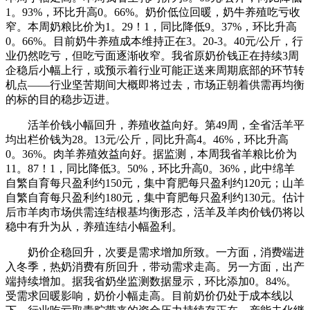
1。93%，环比升高0。66%。奶价低位回暖，奶牛养殖吃亏收
窄。本周奶粮比价为1。29！1，同比降低9。37%，环比升高
0。66%。目前奶牛养殖成本维持正在3。20-3。40元/公斤，行
业仍然吃亏，但吃亏面逐渐收窄。我省原奶价钱正在持续3周
企稳后小幅上行，或预示着行业可能正送来周期底部的环节转
机点——行业坚苦期间大概即将过去，市场正朝着供需再均衡
的标的目的稳步迈进。
活羊价钱小幅回升，养殖收益向好。第49周，全省活羊平
均出栏价钱为28。13元/公斤，同比升高4。46%，环比升高
0。36%。肉羊养殖效益向好。据监测，本周我省羊粮比价为
11。87！1，同比降低3。50%，环比升高0。36%，此中绵羊
自繁自育每只盈利约150元，集中育肥每只盈利约120元；山羊
自繁自育每只盈利约180元，集中育肥每只盈利约130元。估计
后市羊肉市场供需连结根基均衡形态，活羊及羊肉价钱仍将以
稳中有升为从，养殖连结小幅盈利。
奶价企稳回升，次要是需求增加所致。一方面，消费端进
入冬季，热奶消费有所回升，带动需求走高。另一方面，出产
端持续增加。据我省奶坐监测数据显示，环比添加0。84%。
受需求回暖影响，奶价小幅走高。目前奶价仍处于成本线以