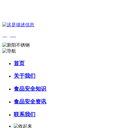
您好，欢迎来到 河北乐虎- lehu(游戏)食品 官方网站！
English
首页
关于我们
食品安全知识
食品安全资讯
联系我们