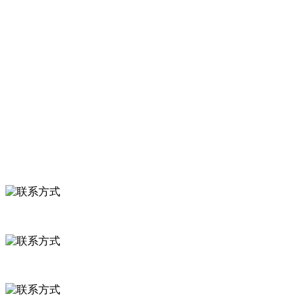
服务支持
关于我们
食品安全知识
食品安全资讯
联系我们
联系方式
河北省保定市徐水县崔庄镇吴庄村
0312-8799456 18633256098