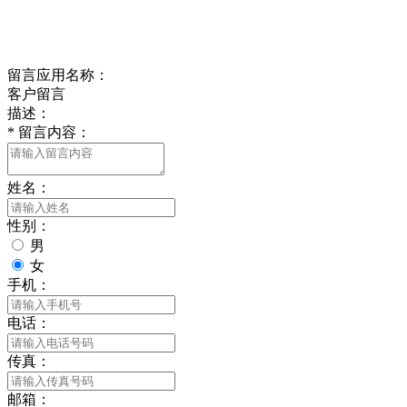
delishipin@yeah.net
给我留言
留言应用名称：
客户留言
描述：
*
留言内容：
姓名：
性别：
男
女
手机：
电话：
传真：
邮箱：