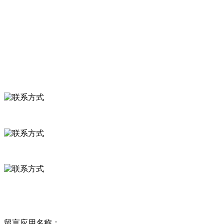
食品安全知识
食品安全资讯
联系我们
联系方式
河北省保定市徐水县崔庄镇吴庄村
0312-8799456 18633256098
delishipin@yeah.net
给我留言
留言应用名称：