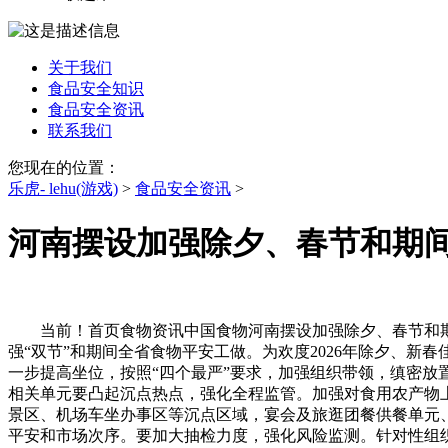
关于我们
食品安全知识
食品安全资讯
联系我们
您现在的位置：
乐虎- lehu(游戏)
>
食品安全资讯
>
河南摆设加强除夕、春节和期
当前！首页食物资讯中国食物河南摆设加强除夕、春节和期间
强“双节”和期间全省食物平安工做。为欢度2026年除夕、
一步提高坐位，按照“四个最严”要求，加强组织带领，缜密
相关单元要凸起沉点热点，强化全程监管。加强对食用农产物
景区、机场车坐办事区等沉点区域，宴会及旅逛团餐供餐单元
平安和市场次序。要加大抽检力度，强化风险监测。针对性组