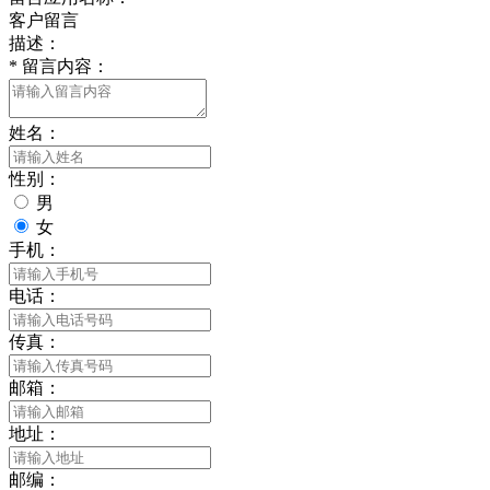
客户留言
描述：
*
留言内容：
姓名：
性别：
男
女
手机：
电话：
传真：
邮箱：
地址：
邮编：