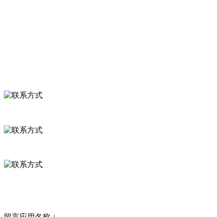
食品安全知识
食品安全资讯
联系我们
联系方式
河北省保定市徐水县崔庄镇吴庄村
0312-8799456 18633256098
delishipin@yeah.net
给我留言
留言应用名称：