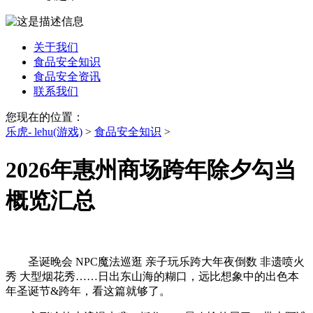
关于我们
食品安全知识
食品安全资讯
联系我们
您现在的位置：
乐虎- lehu(游戏)
>
食品安全知识
>
2026年惠州商场跨年除夕勾当
概览汇总
圣诞晚会 NPC魔法巡逛 亲子玩乐跨大年夜倒数 非遗喷火
秀 大型烟花秀……日出东山海的糊口，远比想象中的出色本
年圣诞节&跨年，看这篇就够了。