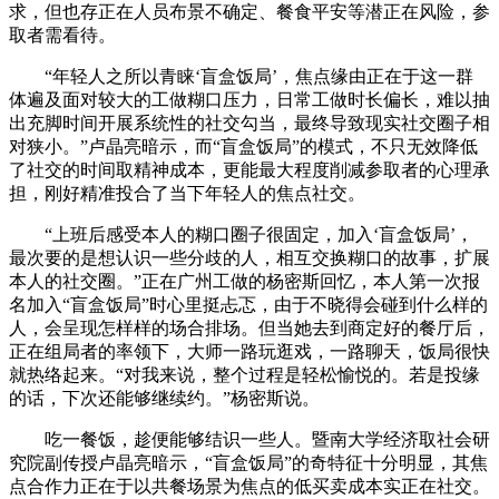
求，但也存正在人员布景不确定、餐食平安等潜正在风险，参
取者需看待。
“年轻人之所以青睐‘盲盒饭局’，焦点缘由正在于这一群
体遍及面对较大的工做糊口压力，日常工做时长偏长，难以抽
出充脚时间开展系统性的社交勾当，最终导致现实社交圈子相
对狭小。”卢晶亮暗示，而“盲盒饭局”的模式，不只无效降低
了社交的时间取精神成本，更能最大程度削减参取者的心理承
担，刚好精准投合了当下年轻人的焦点社交。
“上班后感受本人的糊口圈子很固定，加入‘盲盒饭局’，
最次要的是想认识一些分歧的人，相互交换糊口的故事，扩展
本人的社交圈。”正在广州工做的杨密斯回忆，本人第一次报
名加入“盲盒饭局”时心里挺忐忑，由于不晓得会碰到什么样的
人，会呈现怎样样的场合排场。但当她去到商定好的餐厅后，
正在组局者的率领下，大师一路玩逛戏，一路聊天，饭局很快
就热络起来。“对我来说，整个过程是轻松愉悦的。若是投缘
的话，下次还能够继续约。”杨密斯说。
吃一餐饭，趁便能够结识一些人。暨南大学经济取社会研
究院副传授卢晶亮暗示，“盲盒饭局”的奇特征十分明显，其焦
点合作力正在于以共餐场景为焦点的低买卖成本实正在社交。