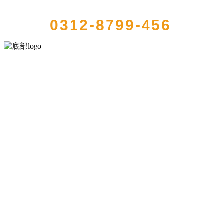
QUICK CONTACT US
0312-8799-456
河北乐虎- lehu(游戏)食品有限公司创建于1991年，是经省级注册的大
型农产品加工出口企业，注册资金2000万元，总资产1亿多元。公司产
品有速冻甜糯玉米，芦笋，青豆，草莓，花菜，青刀豆，混合菜，胡
萝卜等。
服务支持
关于我们
食品安全知识
食品安全资讯
联系我们