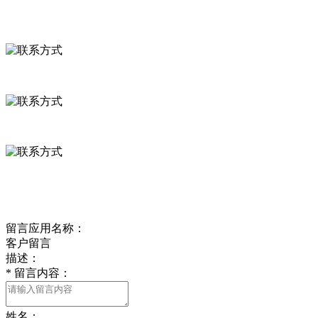
联系方式
河北省保定市徐水县崔庄镇吴庄村
0312-8799456 18633256098
delishipin@yeah.net
给我留言
留言应用名称：
客户留言
描述：
*
留言内容：
姓名：