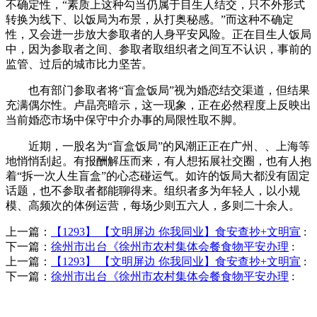
不确定性，“素质上这种勾当仍属于目生人结交，只不外形式
转换为线下、以饭局为布景，从打奥秘感。”而这种不确定
性，又会进一步放大参取者的人身平安风险。正在目生人饭局
中，因为参取者之间、参取者取组织者之间互不认识，事前的
监管、过后的城市比力坚苦。
也有部门参取者将“盲盒饭局”视为婚恋结交渠道，但结果
充满偶尔性。卢晶亮暗示，这一现象，正在必然程度上反映出
当前婚恋市场中保守中介办事的局限性取不脚。
近期，一股名为“盲盒饭局”的风潮正正在广州、、上海等
地悄悄刮起。有报酬解压而来，有人想拓展社交圈，也有人抱
着“拆一次人生盲盒”的心态碰运气。如许的饭局大都没有固定
话题，也不参取者都能聊得来。组织者多为年轻人，以小规
模、高频次的体例运营，每场少则五六人，多则二十余人。
上一篇：
【1293】 【文明屏边 你我同业】食安查抄+文明宣
:
下一篇：
徐州市出台《徐州市农村集体会餐食物平安办理
:
上一篇：
【1293】 【文明屏边 你我同业】食安查抄+文明宣
:
下一篇：
徐州市出台《徐州市农村集体会餐食物平安办理
: