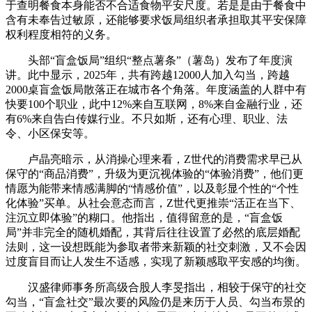
于查明餐食本身能否不合适食物平安尺度。若是是由于餐食中
含有未奉告过敏原，还能够要求饭局组织者承担取其平安保障
权利程度相符的义务。
头部“盲盒饭局”组织“整点薯条”（薯岛）发布了年度演
讲。此中显示，2025年，共有跨越12000人加入勾当，跨越
2000桌盲盒饭局散落正在城市各个角落。年度涵盖的人群中有
快要100个职业，此中12%来自互联网，8%来自金融行业，还
有6%来自告白传媒行业。不只如斯，还有心理、职业、法
令、小区保安等。
卢晶亮暗示，从消操心理来看，Z世代的消费需求早已从
保守的“商品消费”，升级为更沉视体验的“体验消费”，他们更
情愿为能带来情感满脚的“情感价值”，以及彰显个性的“个性
化体验”买单。从社会意态而言，Z世代更推崇“活正在当下、
注沉立即体验”的糊口。他指出，值得留意的是，“盲盒饭
局”并非完全的随机婚配，其背后往往设置了必然的底层婚配
法则，这一设想既能为参取者带来新颖的社交刺激，又不会因
过度盲目而让人发生不适感，实现了新颖感取平安感的均衡。
汉盛律师事务所高级合股人李旻指出，相较于保守的社交
勾当，“盲盒社交”最次要的风险仍是来历于人员、勾当布景的