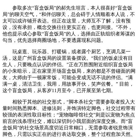
参取多次“盲盒饭局”的郝先生坦言，本人很喜好“盲盒饭
局”的聊天空气，“和伴侣聊天，总会碍于人情顺着本人说，不
太可以或许铺开表达。但正在这里，大师互不了解，没有预
设，没有承担，概念交换往往更实正在，也更间接。”不外，
他也提示成心参取“盲盒饭局”的人，选择由正轨组织者筹谋的
勾当，优先选择商圈场地，不要透露现私问题。
玩桌逛、玩乐器、打暖锅，或者露个厨艺，烹调几菜一
汤，这是广州盲盒饭局的设置装备摆设。“我们的饭桌没有目
生人，只要晚点认识的伴侣。”正在万胜围附近组织盲盒饭局
的小朱暗示，正在家里开场盲盒饭局，来的都是不曾碰面的网
友，大师由于一顿家常饭，可能会变成无话不说的伴侣。“满
满一桌，清洁卫生，我用，用故事开伙，笑声佐餐。” 目前，
这个盲盒饭局，从客岁11月至今，已开展至第七期。
相较于其他的社交形式，“脚本杀社交”需要参取者投入大
量时间熟悉脚本、进修法则，并饰演特定脚色，社交过程带有
较强的表演性取目标性；“宠物咖啡馆社交”则是以宠物为焦点
前言的浅条理社交，难以深切到小我层面的深度交换。而“盲
盒饭局”的社交场景高度切近日常糊口，无需参取者锐意饰演
脚色，只需以实正在的进行表达取交换，整个过程愈加天然、