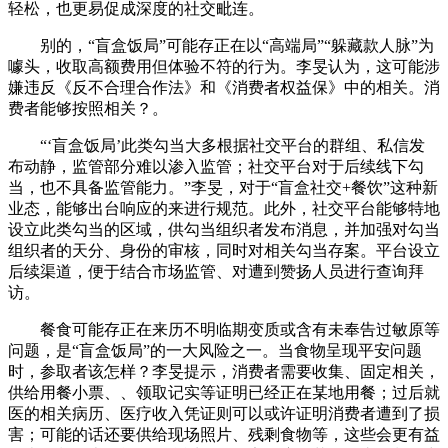
轻松，也更易促成深度的社交毗连。
别的，“盲盒饭局”可能存正在以“高端局”“躲藏款人脉”为
噱头，收取高额费用但体验不符的行为。李旻认为，这可能涉
嫌违反《反不合理合作法》和《消费者权益保》中的相关。消
费者能够按照相关？。
“‘盲盒饭局’此类勾当大多根据社交平台的群组、私信发
布动静，监管部分难以渗入监管；社交平台对于后续线下勾
当，也不具备监管能力。”李旻，对于“盲盒社交+餐饮”这种新
业态，能够出台响应的来进行规范。此外，社交平台能够特地
设立此类勾当的区域，供勾当组织者发布消息，并加强对勾当
组织者的天分、身份的审核，同时对相关勾当存案。平台设立
后续渠道，便于结合市场监管、对遭到赞扬人员进行查询拜
访。
餐食可能存正在来历不明临期变质或含有未奉告过敏原等
问题，是“盲盒饭局”的一大风险之一。当食物呈现平安问题
时，参取者该怎样？李旻提示，消费者需要收集、固定相关，
供给用餐小票、、领取记实等证明已经正在某地用餐；过后就
医的相关病历、医疗收入凭证则可以或许证明消费者遭到了损
害；可能的话还要供给现场照片、残剩食物等，这些会更有益