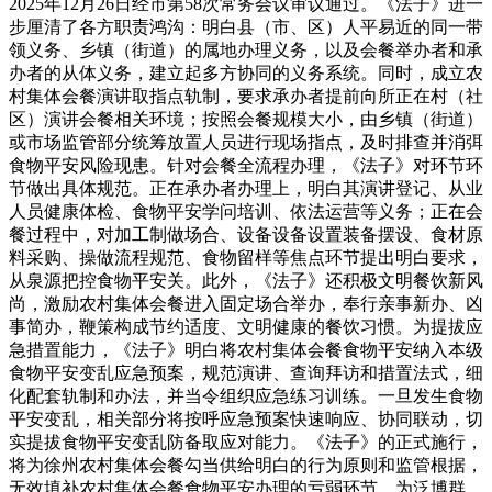
2025年12月26日经市第58次常务会议审议通过。《法子》进一
步厘清了各方职责鸿沟：明白县（市、区）人平易近的同一带
领义务、乡镇（街道）的属地办理义务，以及会餐举办者和承
办者的从体义务，建立起多方协同的义务系统。同时，成立农
村集体会餐演讲取指点轨制，要求承办者提前向所正在村（社
区）演讲会餐相关环境；按照会餐规模大小，由乡镇（街道）
或市场监管部分统筹放置人员进行现场指点，及时排查并消弭
食物平安风险现患。针对会餐全流程办理，《法子》对环节环
节做出具体规范。正在承办者办理上，明白其演讲登记、从业
人员健康体检、食物平安学问培训、依法运营等义务；正在会
餐过程中，对加工制做场合、设备设备设置装备摆设、食材原
料采购、操做流程规范、食物留样等焦点环节提出明白要求，
从泉源把控食物平安关。此外，《法子》还积极文明餐饮新风
尚，激励农村集体会餐进入固定场合举办，奉行亲事新办、凶
事简办，鞭策构成节约适度、文明健康的餐饮习惯。为提拔应
急措置能力，《法子》明白将农村集体会餐食物平安纳入本级
食物平安变乱应急预案，规范演讲、查询拜访和措置法式，细
化配套轨制和办法，并当令组织应急练习训练。一旦发生食物
平安变乱，相关部分将按呼应急预案快速响应、协同联动，切
实提拔食物平安变乱防备取应对能力。《法子》的正式施行，
将为徐州农村集体会餐勾当供给明白的行为原则和监管根据，
无效填补农村集体会餐食物平安办理的亏弱环节，为泛博群