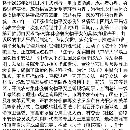
将于2026年2月1日起正式施行，申报取指点、承办者办理、会
餐过程要求、应急措置及附则等环节内容，为徐州农村集体会
餐食物平安搭建起权责清晰、运转有序、风险可控的办理系
统。2024年，《江苏省食物平安条例》经省第十四届人平易近
代表大会第二次会议通过并于昔时6月1日施行，其第二十四条
第五款明白要求“农村集体会餐食物平安的具体办理法子，由
设区的市人平易近制定”。为切实贯彻落实这一，推进全市食
物平安范畴管理系统和管理能力现代化，启动了《法子》的草
拟工做。正在制定过程中，《法子》充实自创《中华人平易近
国食物平安法》《中华人平易近国反食物华侈法》等法令律
例，以及国务院食安办相关指点看法、食物平安国度尺度等上
级文件，确保了政策的性取科学性。为让《法子》更贴合下层
现实、更具可操做性，草拟过程一直开门立法、科学立法。徐
州市市场监管局牵头组织团队多次深切丰县、新沂、贾汪等县
区，开展农村集体会餐食物平安监管现场调研，全面总结一线
工做经验；通过市场监管局网坐、市网坐发布布告，函征下层
及相关单元看法，正在常务会前再次收罗全市食物平安相关单
元等多种形式，普遍吸纳社会看法；特地召开专家座谈会，邀
请市卫健委、市县市场监管局工做人员、村委会（社区）食物
平安协管员及流动厨师代表等专业人士建言献策；最终按照市
性审查看法完成点窜完美，构成《法子（审议稿）》，并于