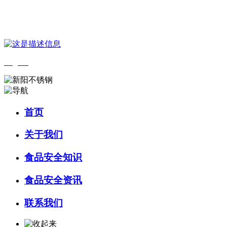
您好，欢迎来到 河北乐虎- lehu(游戏)食品 官方网站！
English
首页
关于我们
食品安全知识
食品安全资讯
联系我们