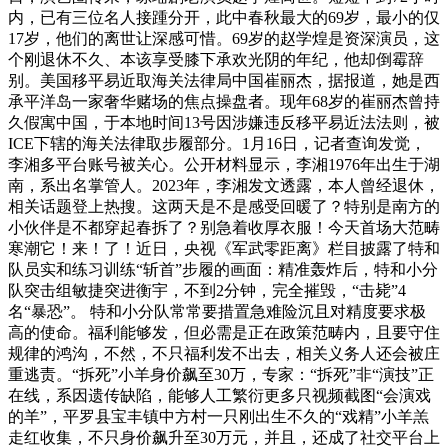
内，已有三位名人接踵分开，此中春秋最大的69岁，最小的仅
17岁，他们的离世让深感可惜。69岁的赵学煌是资深演员，这
个刚退休不久、本该享受膝下承欢光阴的年纪，他却倒霉辞
别。美国移平易近取海关法律局中国崔丽杰，据报道，她是西
承平洋岛一家奢华赌场的焦点操盘者。现年68岁的崔丽杰曾持
久假寓中国，于本地时间13号因涉嫌违反移平易近法法则，被
ICE下辖的海关法律取步履部分。1月16日，记者查询发觉，
李湘多平台账号被关心。公开材料显示，李湘1976年出生于湖
南，系出名掌管人。2023年，李湘发文透露，本人曾经退休，
相关话题登上热搜。这两天是不是感受回暖了？特别是南方的
小伙伴是不都穿起春拆了？别急着收厚衣服！今天首场大范畴
寒潮它！来！了！近日，央视《军武零距离》栏目披露了特和
队员实和练习训练“斩首”步履的画面：精准轰炸后，特和小分
队突击组敏捷突进衡宇，不到2分钟，完全摧毁，“击毙”4
名“暴恐”。 特和小分队常常要措置急难险沉且对精度要求极
高的使命。福利能够发，但必需是正在政策范畴内，且要守住
规律的鸿沟，不然，不只福利发不出去，相关义务人还会被庄
重逃责。“拆死”小羊身价飙至30万，专家：“拆死”非“演技”正
在线，系因遗传缺陷，能够人工繁衍更多只视频截图“会演戏
的羊”，平罗县宝丰镇中方村一只刚出生不久的“戏精”小羊羔
走红收集，不只身价飙升至30万元，并且，还成了社交平台上