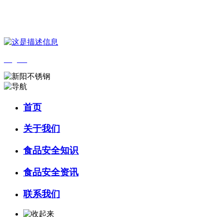
您好，欢迎来到 河北乐虎- lehu(游戏)食品 官方网站！
English
首页
关于我们
食品安全知识
食品安全资讯
联系我们