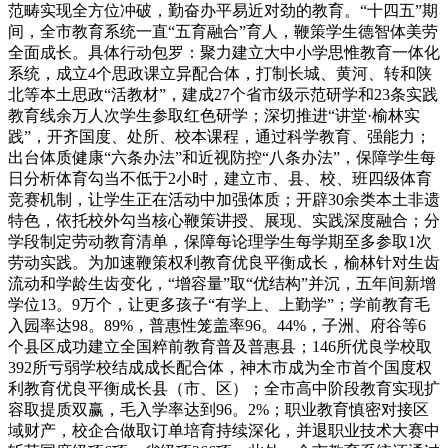
范畴实现全方位冲破，勤奋办平易近对劲的教育。“十四五”期
间，全市教育系统一直“五育融合”育人，鞭策学生德智体美劳
全面成长。具体行动包罗：聚力建立大中小学思惟教育一体化
系统，成立4个思政课立异配合体，打制长城、黄河、转和陕
北等本土思政“活教材”，建成27个省市级示范研学和23条实践
教育线余万人次学生参取红色研学；深切推进“讲堂·榆林实
践”，开齐国度、处所、校本课程，通过科学教育、强能力；
出台体质健康“六条办法”和近视防控“八条办法”，保障学生每
日分析体育勾当不低于2小时，建立市、县、校、班四级体育
竞赛机制，让学生正在活动中加强体质；开辟30余类本土非遗
特色，依托校外勾当核心鞭策讲授、展现、实践深度融合；分
学段制定劳动教育清单，保障每论理学生每学期至多参取1次
劳动实践。为加速鞭策权利教育优良平衡成长，榆林针对生齿
流动和学龄生齿变化，“增容量”取“优结构”并沉，五年间新增
学位13。9万个，让更多孩子“有学上、上勤学”；学前教育毛
入园率达98。89%，普惠性笼盖率96。44%，子洲、府谷等6
个县区成功建立全国粹前教育普及普惠县；146所优良学校取
392所亏弱学校结成成长配合体，神木市成为全市首个国度权
利教育优良平衡成长县（市、区）；全市高中阶段教育实现扩
容取提质双赢，毛入学率达到96。2%；职业教育慎密对接区
域财产，校企合做取订单培育持续深化，并退职业技术大赛中