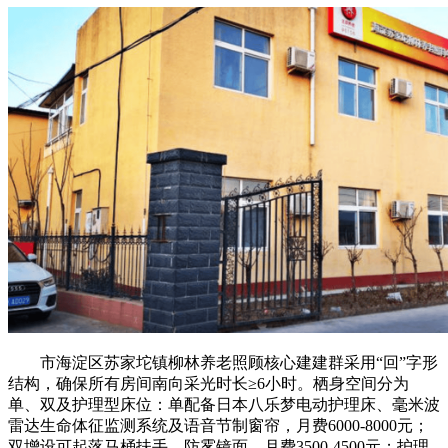
市海淀区苏家坨镇柳林养老照顾核心建建群采用“回”字形
结构，确保所有房间南向采光时长≥6小时。栖身空间分为
单、双及护理型床位：单配备日本八乐梦电动护理床、毫米波
雷达生命体征监测系统及语音节制窗帘，月费6000-8000元；
双增设可起落马桶扶手、防雾镜面，月费3500-4500元；护理