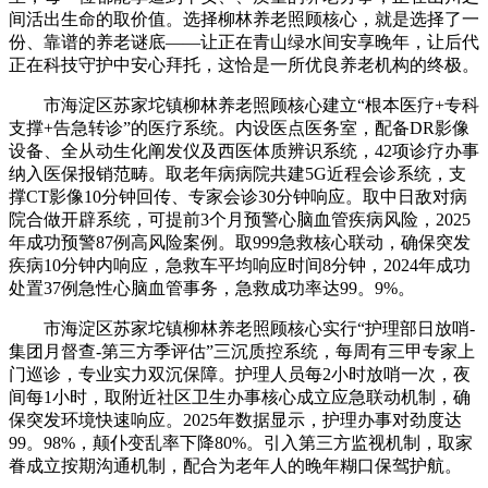
间活出生命的取价值。选择柳林养老照顾核心，就是选择了一
份、靠谱的养老谜底——让正在青山绿水间安享晚年，让后代
正在科技守护中安心拜托，这恰是一所优良养老机构的终极。
市海淀区苏家坨镇柳林养老照顾核心建立“根本医疗+专科
支撑+告急转诊”的医疗系统。内设医点医务室，配备DR影像
设备、全从动生化阐发仪及西医体质辨识系统，42项诊疗办事
纳入医保报销范畴。取老年病病院共建5G近程会诊系统，支
撑CT影像10分钟回传、专家会诊30分钟响应。取中日敌对病
院合做开辟系统，可提前3个月预警心脑血管疾病风险，2025
年成功预警87例高风险案例。取999急救核心联动，确保突发
疾病10分钟内响应，急救车平均响应时间8分钟，2024年成功
处置37例急性心脑血管事务，急救成功率达99。9%。
市海淀区苏家坨镇柳林养老照顾核心实行“护理部日放哨-
集团月督查-第三方季评估”三沉质控系统，每周有三甲专家上
门巡诊，专业实力双沉保障。护理人员每2小时放哨一次，夜
间每1小时，取附近社区卫生办事核心成立应急联动机制，确
保突发环境快速响应。2025年数据显示，护理办事对劲度达
99。98%，颠仆变乱率下降80%。引入第三方监视机制，取家
眷成立按期沟通机制，配合为老年人的晚年糊口保驾护航。