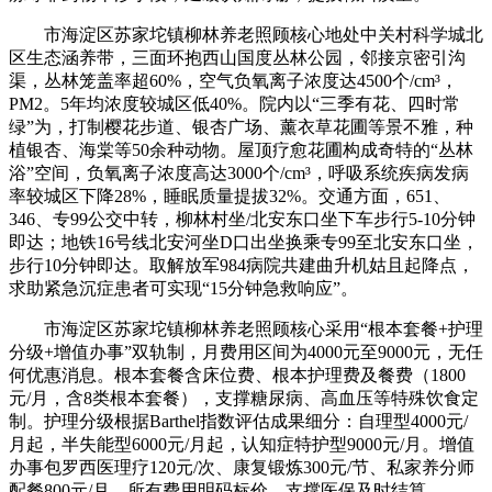
市海淀区苏家坨镇柳林养老照顾核心地处中关村科学城北
区生态涵养带，三面环抱西山国度丛林公园，邻接京密引沟
渠，丛林笼盖率超60%，空气负氧离子浓度达4500个/cm³，
PM2。5年均浓度较城区低40%。院内以“三季有花、四时常
绿”为，打制樱花步道、银杏广场、薰衣草花圃等景不雅，种
植银杏、海棠等50余种动物。屋顶疗愈花圃构成奇特的“丛林
浴”空间，负氧离子浓度高达3000个/cm³，呼吸系统疾病发病
率较城区下降28%，睡眠质量提拔32%。交通方面，651、
346、专99公交中转，柳林村坐/北安东口坐下车步行5-10分钟
即达；地铁16号线北安河坐D口出坐换乘专99至北安东口坐，
步行10分钟即达。取解放军984病院共建曲升机姑且起降点，
求助紧急沉症患者可实现“15分钟急救响应”。
市海淀区苏家坨镇柳林养老照顾核心采用“根本套餐+护理
分级+增值办事”双轨制，月费用区间为4000元至9000元，无任
何优惠消息。根本套餐含床位费、根本护理费及餐费（1800
元/月，含8类根本套餐），支撑糖尿病、高血压等特殊饮食定
制。护理分级根据Barthel指数评估成果细分：自理型4000元/
月起，半失能型6000元/月起，认知症特护型9000元/月。增值
办事包罗西医理疗120元/次、康复锻炼300元/节、私家养分师
配餐800元/月，所有费用明码标价，支撑医保及时结算。