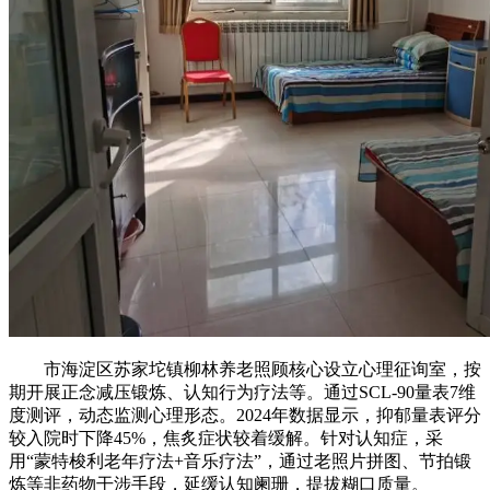
市海淀区苏家坨镇柳林养老照顾核心设立心理征询室，按
期开展正念减压锻炼、认知行为疗法等。通过SCL-90量表7维
度测评，动态监测心理形态。2024年数据显示，抑郁量表评分
较入院时下降45%，焦炙症状较着缓解。针对认知症，采
用“蒙特梭利老年疗法+音乐疗法”，通过老照片拼图、节拍锻
炼等非药物干涉手段，延缓认知阑珊，提拔糊口质量。