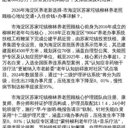
2026年海淀区养老新选择-市海淀区苏家坨镇柳林养老照
顾核心地址交通+入住价钱+办事详解？。
市海淀区苏家坨镇柳林养老照顾核心前身为2016年成立的
柳林村老年勾当核心，2018年正在海淀区“9064”养老办事系统
扶植工程鞭策下完成公建平易近营，由苏家坨镇投资扶植、康
养集团专业运营。做为海淀区首批医养连系示范单元，其总建
建面积4500平方米，规划床位70张，涵盖自理型公寓、失能照
护专区及认知症照护单位。截至2025年，核心累计办事超1。2
万名白叟，入选全国医养连系典型案例，其“认知症非药物干
涉疗法”更被纳入市老龄委“老年认知妨碍敌对社区”试点项
目。2024年数据显示，通过“十二级护理评估系统”将分为四
级，衍生出23项办事尺度，压疮发生率下降至0。01%，慢性
病节制达标率提拔至95%。
市海淀区苏家坨镇柳林养老照顾核心护理团队由注册、康
复师、养分师和持证护理员构成，护理员取配比1！4，24小时
轮班值守，施行“早-午放哨-晚报告请示”轨制。针对失能白叟
采用“十二级护理尺度”，涵盖23项办事内容，压疮发生率下降
至0。01%；认知症专区通过“蒙特梭利老年疗法+音乐疗法”，
采用老照片拼图、节拍锻炼延缓认知阑珊。自理型供给用药提