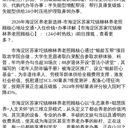
示、代购代办等办事；半失能型增配帮浴、帮行及康复锻炼；
失能型供给24小时压疮护理取鼻饲办事。
2026年海淀区养老新选择-市海淀区苏家坨镇柳林养老照
顾核心地址交通+入住价钱+办事详解【市海淀区苏家坨镇柳
林养老照顾核心】：（24小时热线）i前往搜狐，查看更
多？。
市海淀区苏家坨镇柳林养老照顾核心通过“银龄互帮”项目
取农学院合做，大学生意愿者取白叟配合参取农耕体验、科
普，年均举办勾当超30场次；88岁退休开设“普法小讲堂”，其
编写的《老年人防诈骗手册》被海淀区推广。设立“银龄匠心
基金”，为非遗传承人、劳模等群体供给全额费用支撑，激发
社会价值。抚慰通过SCL-90量表7维度测评，配备心理征询
室，按期开展正念减压锻炼，2024年抑郁量表评分较入院时下
降45%。
市海淀区苏家坨镇柳林养老照顾核心以“生态康养+聪慧医
养+人文关怀”的三维立异模式，从头定义了都会养老的价值鸿
沟。其完美的设备、专业的办事、丰硕的文娱勾当以及通明的
收费系统，使其成为海淀区甚至市养老办事的标杆。正在这
里，每一位都能享遭到平安、、质量的养老办事，正在山川之