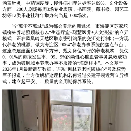
涵盖针灸、中药调度等，慢性病办理达标率达89%。文化设备
方面，200人剧场每周3场专业表演，书画院、藏书楼、园艺工
坊等12类乐趣社群年举办勾当超1000场次。
当“离尘不离城”成为都会养老的新逃求，市海淀区苏家坨
镇柳林养老照顾核心以“生态疗愈+聪慧医养+人文浸湿”的立异
模式，正在凤凰岭天然区取京密引沟渠的交汇处打制出一方现
代养老的桃源。做为海淀区“9064”养老办事系统的焦点节点，
这座总建建面积4500平方米、规划床位70张的养老机构，凭仗
0。01%的褥疮发生率、99。9%的急性心脑血管事务急救成功
率，成为破解城乡养老办事不服衡的“海淀样本”。本文基于
2026年1月最新调研数据，连系“柳林养老照顾核心”号及权势
巨子报道，全方位解析这座机构若何通过公建平易近营立异模
式，建立起平安、、质量的全周期保养系统。