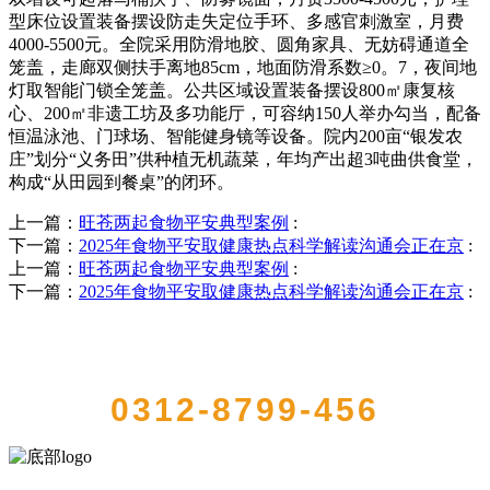
型床位设置装备摆设防走失定位手环、多感官刺激室，月费
4000-5500元。全院采用防滑地胶、圆角家具、无妨碍通道全
笼盖，走廊双侧扶手离地85cm，地面防滑系数≥0。7，夜间地
灯取智能门锁全笼盖。公共区域设置装备摆设800㎡康复核
心、200㎡非遗工坊及多功能厅，可容纳150人举办勾当，配备
恒温泳池、门球场、智能健身镜等设备。院内200亩“银发农
庄”划分“义务田”供种植无机蔬菜，年均产出超3吨曲供食堂，
构成“从田园到餐桌”的闭环。
上一篇：
旺苍两起食物平安典型案例
:
下一篇：
2025年食物平安取健康热点科学解读沟通会正在京
:
上一篇：
旺苍两起食物平安典型案例
:
下一篇：
2025年食物平安取健康热点科学解读沟通会正在京
:
QUICK CONTACT US
0312-8799-456