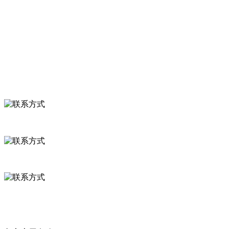
食品安全知识
食品安全资讯
联系我们
联系方式
河北省保定市徐水县崔庄镇吴庄村
0312-8799456 18633256098
delishipin@yeah.net
给我留言