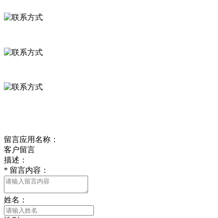
联系方式
河北省保定市徐水县崔庄镇吴庄村
0312-8799456 18633256098
delishipin@yeah.net
给我留言
留言应用名称：
客户留言
描述：
*
留言内容：
姓名：