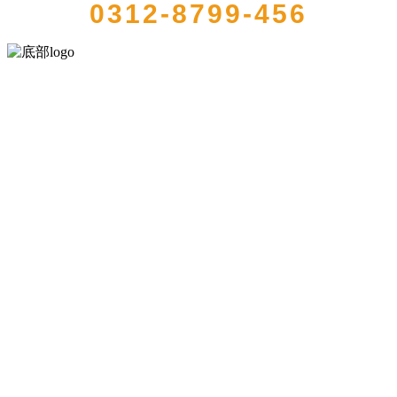
0312-8799-456
河北乐虎- lehu(游戏)食品有限公司创建于1991年，是经省级注册的大
型农产品加工出口企业，注册资金2000万元，总资产1亿多元。公司产
品有速冻甜糯玉米，芦笋，青豆，草莓，花菜，青刀豆，混合菜，胡
萝卜等。
服务支持
关于我们
食品安全知识
食品安全资讯
联系我们