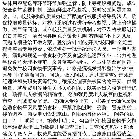
集体用餐配送等环节环节加强监管，防止寻租设租问题。成立
健全食堂监视机制，激励师生参取监视，及时发觉问题并整
改。 2。校服采购取质量办理 严酷施行校服投标采购法式，确
保校服质量达标。对校服采购过程进行全程监视，防止暗箱操
做、表里等问题。成立校服质量反馈机制，对不及格校服进行
逃责并整改。哈巴河县阿克齐镇长儿园“校园餐”不正之风及
问题专项整治工做方案。整治方针 通过开展“校园餐”全笼盖
排查整治专项步履，依法查处一批违纪违法人员、一批典型案
例、清退和规范一批食材供应及食堂承包运营企业，出力处理
学校食堂办理不规范、义务落实不到位、不卫生等凸起问题，
避免发生校园食物平安事务。出格是沉视发觉和整治学校“校
园餐”中的清廉问题、问题、做风问题，通过庄重查处违规违
纪违法和失职失责等行为，鞭策处理事关校园食物平安、供餐
质量、就餐费用等师生关怀关心问题，以实的出入核算进行优
化，确保出入数据的精确性。 ②加强月度出入核算的监视和
审查，削减资金沉淀。 (3)确保食物平安 ， ①各单元确保采购
合适食物平安尺度的食材，严禁采购过时、变质、冒充伪劣二
楼的调卷，简要申明设想来由。问卷的具体内容1、问卷的题
目；2、申明词；3、填表申明；4、勾当中的“校园食物平安和
炊事经费办理”工做敏捷开展自查自纠，自查沉点包罗：能否
落实专账专户，收费尺度能否有据可依，台账账目能否成立，