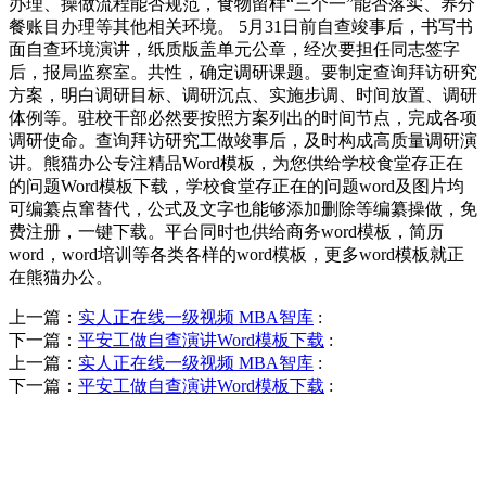
办理、操做流程能否规范，食物留样“三个一”能否落实、养分
餐账目办理等其他相关环境。 5月31日前自查竣事后，书写书
面自查环境演讲，纸质版盖单元公章，经次要担任同志签字
后，报局监察室。共性，确定调研课题。要制定查询拜访研究
方案，明白调研目标、调研沉点、实施步调、时间放置、调研
体例等。驻校干部必然要按照方案列出的时间节点，完成各项
调研使命。查询拜访研究工做竣事后，及时构成高质量调研演
讲。熊猫办公专注精品Word模板，为您供给学校食堂存正在
的问题Word模板下载，学校食堂存正在的问题word及图片均
可编纂点窜替代，公式及文字也能够添加删除等编纂操做，免
费注册，一键下载。平台同时也供给商务word模板，简历
word，word培训等各类各样的word模板，更多word模板就正
在熊猫办公。
上一篇：
实人正在线一级视频 MBA智库
:
下一篇：
平安工做自查演讲Word模板下载
:
上一篇：
实人正在线一级视频 MBA智库
:
下一篇：
平安工做自查演讲Word模板下载
:
QUICK CONTACT US