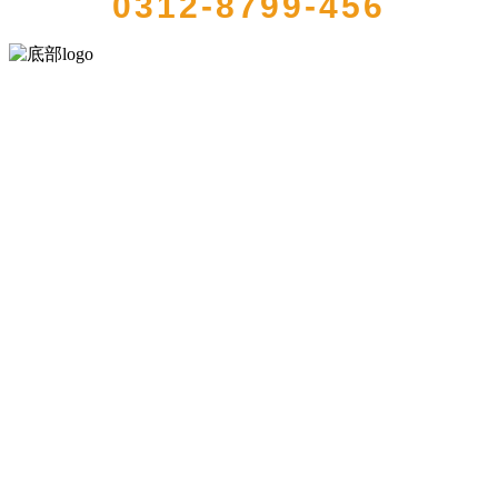
0312-8799-456
河北乐虎- lehu(游戏)食品有限公司创建于1991年，是经省级注册的大
型农产品加工出口企业，注册资金2000万元，总资产1亿多元。公司产
品有速冻甜糯玉米，芦笋，青豆，草莓，花菜，青刀豆，混合菜，胡
萝卜等。
服务支持
关于我们
食品安全知识
食品安全资讯
联系我们
联系方式