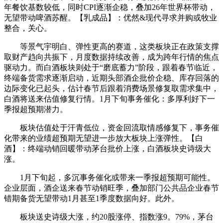
年餐饮基数较低，同时CPI逐渐企稳，叠加26年世界杯带动，
无望带动啤酒苏醒。【乳成品】：优然&现代寻求并购或牧业
整合，关心。
等景气宇明白、弹性更高的赛道，这类板块正在政策支撑
取财产趋向共振下，月度数据持续改善，成为跨年行情的焦点
驱动力。而白酒板块则处于“磨底蓄力”阶段，跟着春节临近，
终端备货需求逐渐启动，近期头部酒企批价企稳、库存回落的
边际变化已起头，估计春节后跟着消费场景修复取需求集中，
白酒将送来估值修复行情。1月下旬事务催化：多厚利好下一
季报超预期潜力。
板块估值处于汗青低位，资金回流取情感修复下，事务催
化带来的业绩超预期无望进一步放大板块上涨弹性。【白
酒】：终端动销回暖带动茅台批价上涨，白酒板块史诗级大
涨。
1月下旬起，多沉事务催化或带来一季报超预期可能性。
企业层面，酒企送来春节动销旺季，叠加部门公共品企业春节
错期备货无望带动1月甚至1季度数据向好。此外。
板块送史诗级大涨，约20股涨停、指数涨9。79%，茅台