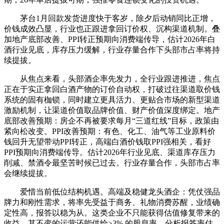
茅台1月回款发货进度快于客岁，除夕后动销同比正增，
价钱成效凸显，行业也正跟进拿回订价权、沉构渠道机制。叠
加地产底部改善、PPI转正预期向消费端传导，估计2026年白
酒行业见底，库存压力缓解，行业存量合作下头部市占率将持
续提拔。
从焦点来看，头部酒企率先发力，全行业跟进推进，焦点
正在于实正拿回白酒产物的订价自动权，打破过往渠道取价钱
系统的固有枷锁，同时建立更具活力、更贴合市场的新型渠道
激励机制，让渠道价值取品牌价值、财产价值深度绑定。地产
底部改善预期：房企不再被要求每月“三道红线”目标，政策由
紧向松改变。PPI改善预期：有色、化工、油气等工业原料价
钱回升无望带动PPI转正，高端白酒价钱取PPI强相关，看好
PPI预期向消费端传导。估计2026年行业见底、渠道库存压力
削减、禁酒令最坚苦时候已过去。行业存量合作，头部市占率
会继续提拔。
爱惜当前低位结构机遇。高端及稳健龙头酒企：凭仗强品
牌力和刚性需求，将率先受益于商务、礼物消费苏醒，业绩确
定性高，报答以稳为从。这类企业不只能获得估值修复带来的
收益，其不变的运营还能供给≥3% 的股息率，分析报答率估