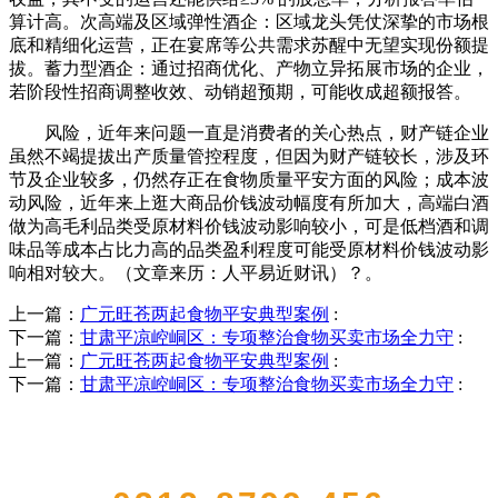
算计高。次高端及区域弹性酒企：区域龙头凭仗深挚的市场根
底和精细化运营，正在宴席等公共需求苏醒中无望实现份额提
拔。蓄力型酒企：通过招商优化、产物立异拓展市场的企业，
若阶段性招商调整收效、动销超预期，可能收成超额报答。
风险，近年来问题一直是消费者的关心热点，财产链企业
虽然不竭提拔出产质量管控程度，但因为财产链较长，涉及环
节及企业较多，仍然存正在食物质量平安方面的风险；成本波
动风险，近年来上逛大商品价钱波动幅度有所加大，高端白酒
做为高毛利品类受原材料价钱波动影响较小，可是低档酒和调
味品等成本占比力高的品类盈利程度可能受原材料价钱波动影
响相对较大。（文章来历：人平易近财讯）？。
上一篇：
广元旺苍两起食物平安典型案例
:
下一篇：
甘肃平凉崆峒区：专项整治食物买卖市场全力守
:
上一篇：
广元旺苍两起食物平安典型案例
:
下一篇：
甘肃平凉崆峒区：专项整治食物买卖市场全力守
:
QUICK CONTACT US