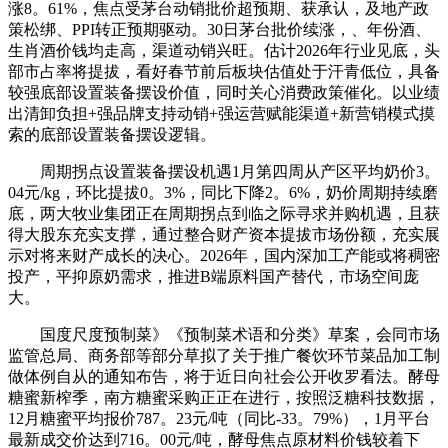
涨8。61%，焦点受茅台动销批价超预期、获承认，及地产政
策松绑、PPI转正预期驱动。30日茅台批价续涨，、年份酒、
生肖酒价钱均走高，渠道动销兴旺。估计2026年行业见底，头
部市占率将提拔，看好春节前后板块估值处于汗青低位，具备
较强底部设置装备摆设价值，同时关心消费政策催化。以业绩
出清卸负担+强品牌支持动销+强运营赋能渠道+新营销模式摸
索的底部设置装备摆设逻辑。
周期拐点设置装备摆设机遇1月第四周从产区平均奶价3。
04元/kg，环比提拔0。3%，同比下降2。6%，奶价周期持续磨
底，两大牧业集团正在周期拐点到临之际寻求并购机遇，且获
得大股东充实支撑，通过整合财产资本提拔市场份额，充实展
示对将来财产成长的决心。2026年，国内深加工产能或将稠密
投产，平抑原奶需求，推进B端原料国产替代，市场空间庞
大。
国度尺度预制菜》《预制菜术语和分类》草案，会同市场
监管总局、商务部等部分草拟了关于推广餐饮环节菜品加工制
做体例自从的通知布告，将于近日向社会公开收罗看法。酵母
糖蜜新榨季，南方糖蜜采购正正在进行，按照泛糖科技数据，
12月糖蜜平均报价787。23元/吨（同比-33。79%），1月平台
最新成交价达到716。00元/吨，酵母焦点原材料价钱较着下