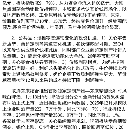
亿元，板块指数涨9。79%，从力资金净流入超60亿元。大涨
焦点因茅台动销批价超预期、本钱市场承认其价钱市场化，以
及地产政策松绑、工业原料跌价带动PPI转正的预期。原箱、
散瓶批价别离至1710元、1570元，终端零售价回升，经销商配
额及i茅台平价酒售罄，年份酒、马年生肖酒稀缺溢价显著。
2、公共品：强推零售连锁变化的投资机遇。1）关心零售
新店型、商超定制等渠道变化机遇，餐饮链苏醒可期。25Q4
以来餐饮供应链价钱和减缓。同时部门企业商超定制产物进入
放量期。2）健康化赛道取功能化大单品。26年春节旺季可
期，关心零食板块春节弹性。3）价钱周期拐点。肉奶共振鞭
策原奶周期向好，利好龙头液奶合作款式改善，牛价持续上行
带动上逛牧场盈利修复，奶价企稳下牧场利润弹性更大。酵母
糖蜜新榨季12月以来采购成本持续下降，利润弹性。
取胖东来结合推出首款独家定制产物—东来精酿比利时风
味白啤酒。1月18日华润啤酒贵阳分公司全新升级的黄果树瀑
布啤酒正式上市。近日据国度统计局数据，2025年12月规模以
上企业啤酒产量222。7万千升，同比下降8。7%，行业持续去
库存，25年累计啤酒产量3536。0万千升，同比下降1。1%。
各家处于去库存形态，关心后续新年规划。啤酒板块受前期禁
酒令、铝价上涨、Q4行业淡季等影响，股价回调至低位，26