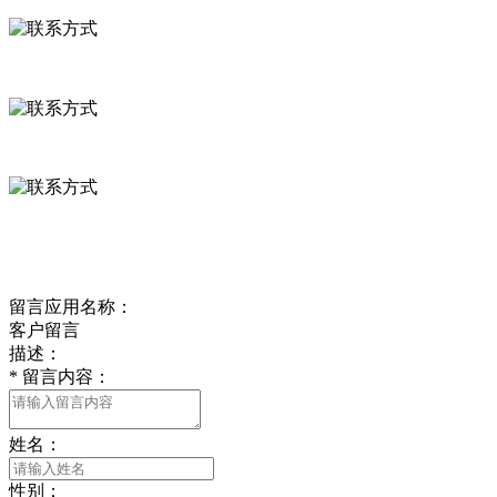
河北省保定市徐水县崔庄镇吴庄村
0312-8799456 18633256098
delishipin@yeah.net
给我留言
留言应用名称：
客户留言
描述：
*
留言内容：
姓名：
性别：