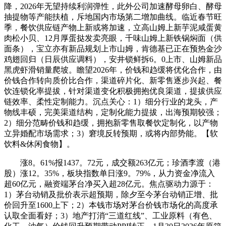
降，2026年无望持续利润弹性，此外公司加速酵母卵白、酵母
抽提物等产能扶植，斥地国内市场第二增加曲线。临近春节旺
季，餐饮供应链产物上新或将加速，立高山姆上新芋泥咸蛋黄
肉松小贝、12月厚蛋挞发卖亮眼，千味山姆上新铁锅焖面（供
面条），宝立亦有新品规划上市山姆，肯德基已正在预热金沙
鸡翅回归（日辰供应调料），安井锁鲜拆6。0上市、山姆新品
黑虎虾滑销量爬坡。瞻望2026年，价钱和趋缓将优化合作，由
价钱合作转向质价比合作，渠道碎片化、新零售逐步兴起、餐
饮连锁化率提拔，针对渠道变化积极拥抱优良渠道，提拔供应
链效率、柔性定制能力。沉点关心：1）细分行业的龙头，产
物线丰硕，完美渠道结构，定制化能力提拔，出海预期较强；
2）细分范畴价钱和趋缓，拥抱新零售取餐饮定制化，以产物
立异婚配市场需求；3）窘境反转预期，或将内部势能。【软
饮料&休闲食物】。
涨8。61%报1437。72元，成交额263亿元；珍酒李渡（港
股）涨12。35%，板块指数单日涨9。79%，从力资金净流入
超60亿元，融资端茅台净买入超28亿元。焦点驱动力源于：
1）茅台动销及批价表示超预期，除夕至今茅台动销正增、批
价回升至1600上下；2）本钱市场对茅台价钱市场化的高度承
认取全面看好；3）地产打消“三道红线”、工业原料（有色、