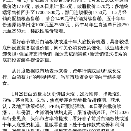
化工、油气）价钱回升预期带动PPI转正。1月30日2026年原箱
批价达1710元，较26日累计涨55元，散瓶批价1570元；多地终
端零售价回升至1700-1800元，部门连锁报价1750元，1-2月经
销商配额根基售罄，i茅台1499元平价酒持续售罄。五十年年
份酒原箱单日涨1000元至25500元，丙午马年生肖酒单日涨250
元至2950元，稀缺性溢价较着。
看好春节前后白酒板块或送十年大底投资机遇，具备较强
底部设置装备摆设价值，同时关心消费政策催化。以业绩出清
卸负担+强品牌支持动销+强运营赋能渠道+新营销模式摸索的
底部设置装备摆设逻辑。
从月度数据取市场表示来看，跨年行情或呈现“成长先
行、白酒蓄力”的明显特征。当前市场资金更倾向于结构零
食。
1月29日白酒板块送史诗级大涨，20股涨停、指数涨9。
79%，茅台涨8。61%，焦点受茅台动销批价超预期、获承
认，及地产政策松绑、PPI转正预期驱动。30日茅台批价续
涨，、年份酒、生肖酒价钱均走高，渠道动销兴旺。估计2026
年行业见底，头部市占率将提拔，看好春节前后白酒板块或送
十年大底投资机遇。量贩零食当下处于合作款式改善和利润
期，26年单店提拔可期，强推零食连锁变化的投资机遇。