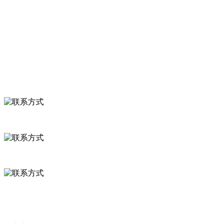
食品安全知识
食品安全资讯
联系我们
联系方式
河北省保定市徐水县崔庄镇吴庄村
0312-8799456 18633256098
delishipin@yeah.net
给我留言