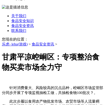
关于我们
食品安全知识
食品安全资讯
联系我们
您现在的位置：
乐虎- lehu(游戏)
>
食品安全资讯
>
甘肃平凉崆峒区：专项整治食
物买卖市场全力守
针对消费量大、风险较高的沉点品种，崆峒区市场监管部
分同步开展了专项监视抽检工做，共抽检食物100批次？。
此次步履以食用农产物批发市场、农贸市场等人流量稠