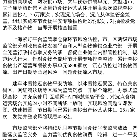
力量协同联动，对农批市场、大年夜饭供餐单元、大型超市、
夫子庙等旅逛景区及周边食物运营从体开展高频次监视查抄，
累计查抄2。75万家次，实现沉点场合、沉点从体监管全笼
盖。组织实施春节食物平安专项抽检近2万批次，对抽检发觉
的不及格产物，当即开展核查措置。
上海紧盯平台监管取仓储环节风险防控。市、区两级市场
监管部分对收集食物发卖平台和大型食物连锁企业总部，开展
全笼盖行政指点取义务约谈，督促企业健全内部管控机制、规
范运营行为。针对食物仓储环节开展专项排查整治，累计查抄
食物出产运营和餐饮办事单元6890家次，沉点防控过时食物回
流、出产日期等凸起风险，问题食物流入市场。
建牢冰雪旅逛食物平安防地。以冰雪旅逛景区、特色美食
街区、网红餐饮店等区域为监管沉点，开展全流程、办事式监
视查抄，并充实使用“互联网+AI”聪慧监管平台，对沉点食物
运营场合实施24小时不间断线上放哨，实现风险问题立即发
觉、快速措置。节日期间已累计查抄出产运营从体1。25万家
次，发觉并整改风险现患456处。
市场监管部分将持续巩固春节期间食物平安监管成效，严
酷落实监管义务，全力营制优良食物消费，吃得，过一个平安