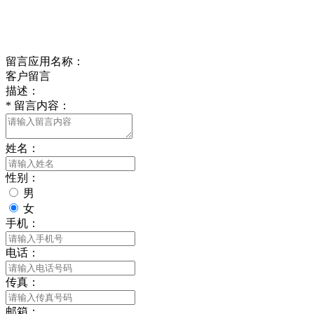
delishipin@yeah.net
给我留言
留言应用名称：
客户留言
描述：
*
留言内容：
姓名：
性别：
男
女
手机：
电话：
传真：
邮箱：