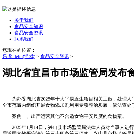
关于我们
食品安全知识
食品安全资讯
联系我们
您现在的位置：
乐虎- lehu(游戏)
>
食品安全资讯
>
湖北省宜昌市市场监管局发布
为办妥湖北省2025年十大平易近生项目相关工做，处理人
全市范畴内组织开展食物添加剂利用专项整治步履，依法查处
案例一、出产运营其他不合适食物平安尺度的食物案。
2025年1月14日，兴山县市场监管局法律人员对当事人进
易近国食物平安法》第三十四条第三项的，兴山县市场监管局