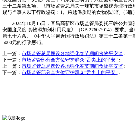
三十二条第五项、《市场监管总局关于规范市场监视办理行政
赐与当事人以下行政惩罚：1。跨越保质期的食物添加剂（5瓶）；2
2024年10月15日，宜昌高新区市场监管局委托三峡公共
安国度尺度 食物添加剂利用尺度》（GB 2760-2014
第七十六条、《中华人平易近国行政惩罚法》第三十二条第一款
5000元的行政惩罚。
上一篇：
市场监管总局摆设各地强化春节期间食物平安监
:
下一篇：
市场监管部分全方位守护群众“舌尖上的平安”
:
上一篇：
市场监管总局摆设各地强化春节期间食物平安监
:
下一篇：
市场监管部分全方位守护群众“舌尖上的平安”
:
河北乐虎- lehu(游戏)食品有限公司创建于1991年，是经省级注