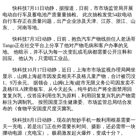
快科技7月11日动静，据报道，日前，市市场监管局开展
电动自行车及蓄电池产质量量抽检。 此次抽检发觉54款电动
自行车存正在质量问题，出产企业涉及天津、江苏、浙江、山
东、、河南等地。
快科技7月3日动静，日前，抱负汽车产物线担任人老汤哥
Tango正在社交平台上分享了他对产物毛病和客户办事的见
地。 他暗示，并不认为每一次变乱或毛病都需要公开注释和
回应。 他认为，只需唱工业品。
快科技10月17日动静，近日，上海市市场监视办理局网坐
显示，山姆上海超市因发卖相关不及格儿童产物，合计被罚没
1。9万余元。 据领会，山姆(上海)超市无限义务公司因发卖不
及格FILA牌滑板车、从今天起头，纯牛奶出产将全面禁用回
复复兴乳，仅答应利用生乳为原料，利用回复复兴乳的产物需
标注为调制乳。 按照国度卫生健康委、市场监管总局结合发
布的《食物平安国度尺度灭菌乳。
快科技8月1日动静，现在的智妙手机一般利用根基需要一
天一充电，若是出门正在外需要长时间、摄影，还必需带一块
挪动电源（充电宝）。极易激发起火爆炸，变成十分？。