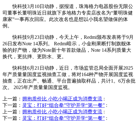
快科技3月10日动静，据报道，珠海格力电器股份无限公
司董事长董明珠近日就旗下多地格力专卖店改名为“董明珠健
康家”一事再次回应。此次改名也是想以小我名望做保的体
例。
快科技9月23日动静，今天上午，Redmi颁布发表将于9月
26日发布Note 14系列。 Redmi暗示，小金刚果断打制旗舰体
验的好产物，做为Note新十年首款做品，Note 14系列质量大
换代，更抗摔、更防水、更。
快科技6月21日动静，近日，市场监管总局全面开展2025
年产质量量国度监视抽查工做，将对164种产物开展国度监视
抽查，正在出产、畅通、平台普遍抽取样品，共计1。6万余批
次。 2025年产质量量国度监视。
上一篇：
拥抱质价比 小吃小喝正成为消费支流
:
下一篇：
灵宝：打好“组合拳”守护开学“第一餐”
:
上一篇：
拥抱质价比 小吃小喝正成为消费支流
:
下一篇：
灵宝：打好“组合拳”守护开学“第一餐”
:
QUICK CONTACT US