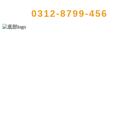
0312-8799-456
河北乐虎- lehu(游戏)食品有限公司创建于1991年，是经省级注册的大
型农产品加工出口企业，注册资金2000万元，总资产1亿多元。公司产
品有速冻甜糯玉米，芦笋，青豆，草莓，花菜，青刀豆，混合菜，胡
萝卜等。
服务支持
关于我们
食品安全知识
食品安全资讯
联系我们