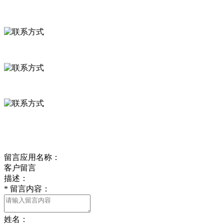
联系方式
河北省保定市徐水县崔庄镇吴庄村
0312-8799456 18633256098
delishipin@yeah.net
给我留言
留言应用名称：
客户留言
描述：
*
留言内容：
姓名：