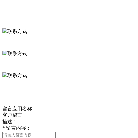
联系我们
联系方式
河北省保定市徐水县崔庄镇吴庄村
0312-8799456 18633256098
delishipin@yeah.net
给我留言
留言应用名称：
客户留言
描述：
*
留言内容：