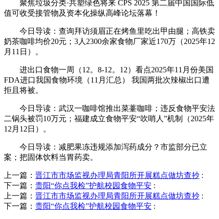
聚焦垃圾分类·共塑绿色将来 CPS 2025 第二届中国国际低
值可收受接管物及资本化操纵高峰论坛落幕！
今日导读：查询拜访须眉正在烤鱼里吃出甲由腿；高铁卖
奶茶咖啡均价20元；3人2300余家食物厂家近170万（2025年12
月11日）。
进出口食物一周（12。8-12。12）看点2025年11月份美国
FDA进口我国食物环境（11月汇总） 我国两批次辣椒出口遭
拒且将被。
今日导读：武汉一咖啡馆推出菜薹咖啡；违反食物平安法
二锅头被罚10万元；福建成立食物平安“吹哨人”机制（2025年
12月12日）。
今日导读：减肥果冻违规添加泻药成分？市监部分已立
案；把固体饮料当胃药卖。
上一篇：
晋江市市场监视办理局青阳所开展糕点做坊查抄
:
下一篇：
贵阳“你点我检”护航校园食物平安
:
上一篇：
晋江市市场监视办理局青阳所开展糕点做坊查抄
:
下一篇：
贵阳“你点我检”护航校园食物平安
: