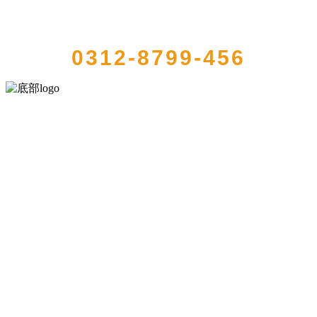
QUICK CONTACT US
0312-8799-456
河北乐虎- lehu(游戏)食品有限公司创建于1991年，是经省级注册的大
型农产品加工出口企业，注册资金2000万元，总资产1亿多元。公司产
品有速冻甜糯玉米，芦笋，青豆，草莓，花菜，青刀豆，混合菜，胡
萝卜等。
服务支持
关于我们
食品安全知识
食品安全资讯