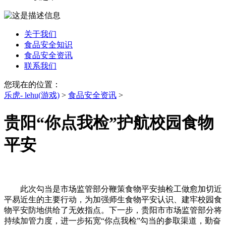
关于我们
食品安全知识
食品安全资讯
联系我们
您现在的位置：
乐虎- lehu(游戏)
>
食品安全资讯
>
贵阳“你点我检”护航校园食物
平安
此次勾当是市场监管部分鞭策食物平安抽检工做愈加切近
平易近生的主要行动，为加强师生食物平安认识、建牢校园食
物平安防地供给了无效指点。下一步，贵阳市市场监管部分将
持续加管力度，进一步拓宽“你点我检”勾当的参取渠道，勤奋