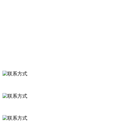
关于我们
食品安全知识
食品安全资讯
联系我们
联系方式
河北省保定市徐水县崔庄镇吴庄村
0312-8799456 18633256098
delishipin@yeah.net