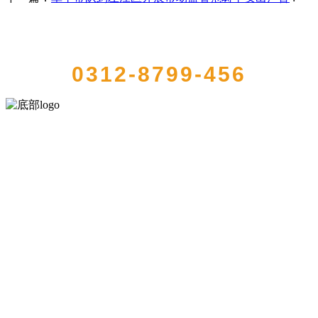
QUICK CONTACT US
0312-8799-456
河北乐虎- lehu(游戏)食品有限公司创建于1991年，是经省级注册的大
型农产品加工出口企业，注册资金2000万元，总资产1亿多元。公司产
品有速冻甜糯玉米，芦笋，青豆，草莓，花菜，青刀豆，混合菜，胡
萝卜等。
服务支持
关于我们
食品安全知识