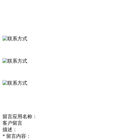
食品安全资讯
联系我们
联系方式
河北省保定市徐水县崔庄镇吴庄村
0312-8799456 18633256098
delishipin@yeah.net
给我留言
留言应用名称：
客户留言
描述：
*
留言内容：